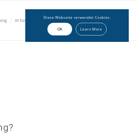
Diese Webseite verwendet Cookies.
hing
KI für Marketing
Get in touch
News
OK
Learn More
ung?