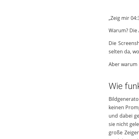
„Zeig mir 04:
Warum? Die A
Die Screensh
selten da, wo 
Aber warum e
Wie funk
Bildgenerato
keinen Promp
und dabei ge
sie nicht ge
große Zeiger