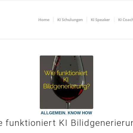
Home
KI Schulungen
KI Speaker
KI Coac
ALLGEMEIN
,
KNOW HOW
 funktioniert KI Bilidgenerier