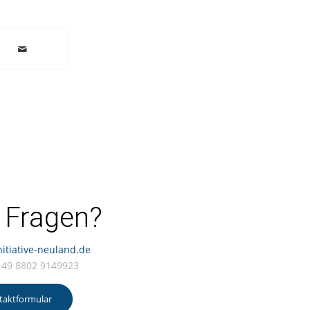
 Fragen?
itiative-neuland.de
 +49 8802 9149923
taktformular