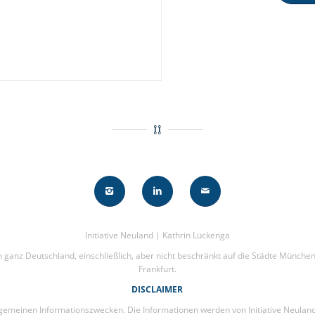
Initiative Neuland | Kathrin Lückenga
n in ganz Deutschland, einschließlich, aber nicht beschränkt auf die Städte Mün
Frankfurt.
DISCLAIMER
lgemeinen Informationszwecken. Die Informationen werden von Initiative Neulan