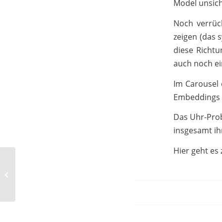
Model unsich
Noch verrüc
zeigen (das 
diese Richtu
auch noch ei
Im Carousel 
Embeddings b
Das Uhr-Prob
insgesamt i
Hier geht es
Social Media Days: KI
Workshops