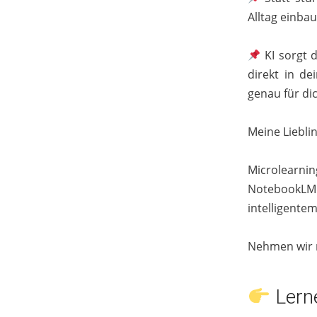
Alltag einba
KI sorgt d
direkt in d
genau für dic
Meine Lieblin
Microlearnin
NotebookLM r
intelligentem
Nehmen wir m
Lerne