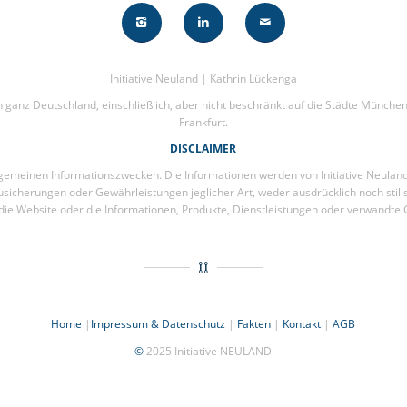
Initiative Neuland | Kathrin Lückenga
n in ganz Deutschland, einschließlich, aber nicht beschränkt auf die Städte Mün
Frankfurt.
DISCLAIMER
lgemeinen Informationszwecken. Die Informationen werden von Initiative Neulan
sicherungen oder Gewährleistungen jeglicher Art, weder ausdrücklich noch stillsc
die Website oder die Informationen, Produkte, Dienstleistungen oder verwandte 
Home
|
Impressum & Datenschutz
|
Fakten
|
Kontakt
|
AGB
©
2025 Initiative NEULAND