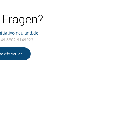
 Fragen?
itiative-neuland.de
 +49 8802 9149923
taktformular