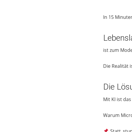
In 15 Minuten
Lebensl
ist zum Mode
Die Realität i
Die Lös
Mit KI ist da
Warum Microle
Statt stun