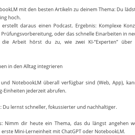
bookLM mit den besten Artikeln zu deinem Thema: Du lädst z
ing hoch.
erstellt daraus einen Podcast. Ergebnis: Komplexe Kon
für Prüfungsvorbereitung, oder das schnelle Einarbeiten in 
die Arbeit hörst du zu, wie zwei KI-“Experten” über
nen in den Alltag integrieren
und NotebookLM überall verfügbar sind (Web, App), kan
g-Einheiten jederzeit abrufen.
 Du lernst schneller, fokussierter und nachhaltiger.
us: Nimm dir heute ein Thema, das du längst angehen wo
 erste Mini-Lerneinheit mit ChatGPT oder NotebookLM.