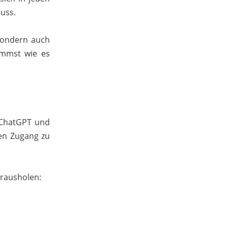
muss.
 sondern auch
ommst wie es
e ChatGPT und
ten Zugang zu
 rausholen: