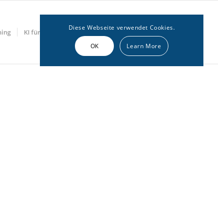
Diese Webseite verwendet Cookies.
hing
KI für Marketing
Get in touch
News
OK
Learn More