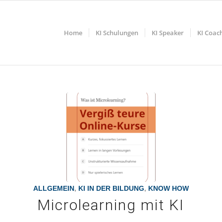
Home
KI Schulungen
KI Speaker
KI Coac
ALLGEMEIN
,
KI IN DER BILDUNG
,
KNOW HOW
Microlearning mit KI