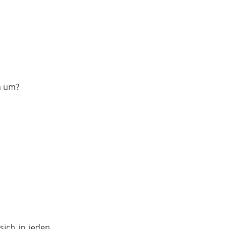
h um?
sich in jeden