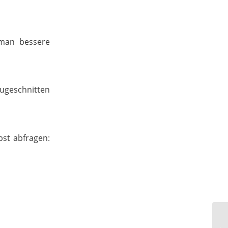
e man bessere
zugeschnitten
bst abfragen: