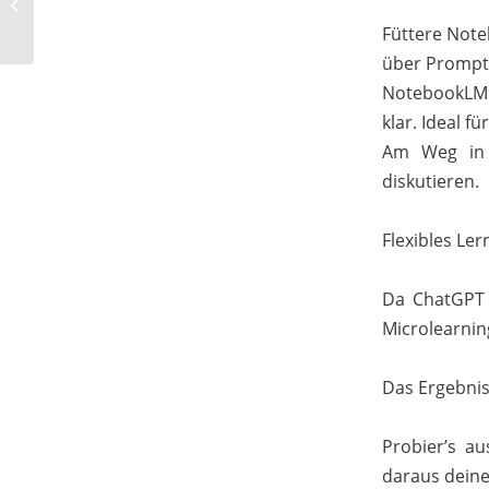
ein klarer Kopf mit KI
multipliziert wird
Füttere Note
über Prompt
NotebookLM 
klar. Ideal 
Am Weg in 
diskutieren.
Flexibles Ler
Da ChatGPT 
Microlearnin
Das Ergebnis:
Probier’s a
daraus deine