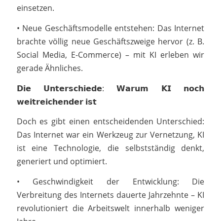
einsetzen.
• Neue Geschäftsmodelle entstehen: Das Internet
brachte völlig neue Geschäftszweige hervor (z. B.
Social Media, E-Commerce) – mit KI erleben wir
gerade Ähnliches.
𝗗𝗶𝗲 𝗨𝗻𝘁𝗲𝗿𝘀𝗰𝗵𝗶𝗲𝗱𝗲: 𝗪𝗮𝗿𝘂𝗺 𝗞𝗜 𝗻𝗼𝗰𝗵
𝘄𝗲𝗶𝘁𝗿𝗲𝗶𝗰𝗵𝗲𝗻𝗱𝗲𝗿 𝗶𝘀𝘁
Doch es gibt einen entscheidenden Unterschied:
Das Internet war ein Werkzeug zur Vernetzung, KI
ist eine Technologie, die selbstständig denkt,
generiert und optimiert.
• Geschwindigkeit der Entwicklung: Die
Verbreitung des Internets dauerte Jahrzehnte – KI
revolutioniert die Arbeitswelt innerhalb weniger